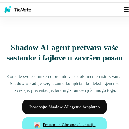
Shadow AI agent pretvara vaše
sastanke i fajlove u završen posao
Koristite svoje snimke i otpremite vaše dokumente i istraživanja.
Shadow obrađuje sve, razume kompletan kontekst i generiše
izveštaje, prezentacije, landing stranice i još mnogo toga.
Isprobajte Shadow AI agenta besplatno
Preuzmite Chrome ekstenziju