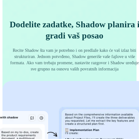
Dodelite zadatke, Shadow planira 
gradi vaš posao
Recite Shadow šta vam je potrebno i on predlaže kako će vaš izlaz biti
strukturiran. Jednom potvrđeno, Shadow generiše vaše fajlove u više
formata. Ako vam trebaju promene, nastavite razgovor i Shadow uređuje
sve grupno na osnovu vaših povratnih informacija