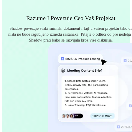
Razume I Povezuje Ceo Vaš Projekat
Shadow povezuje svaki snimak, dokument i fajl u vašem projektu tako d
ništa ne bude izgubljeno između sastanaka. Pitajte o odluci od pre nedelja 
Shadow prati kako se razvijala kroz više diskusija.