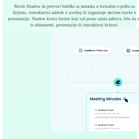
Recite Shadow da pretvori beleške sa sastanka u formalnu e-poštu za
klijenta, restrukturira sažetak u izveštaj ili organizuje akcione stavke u
prezentaciju. Shadow kreira format koji vaš posao zaista zahteva, bilo da 
to dokumenti, prezentacije ili interaktivni kvizovi.