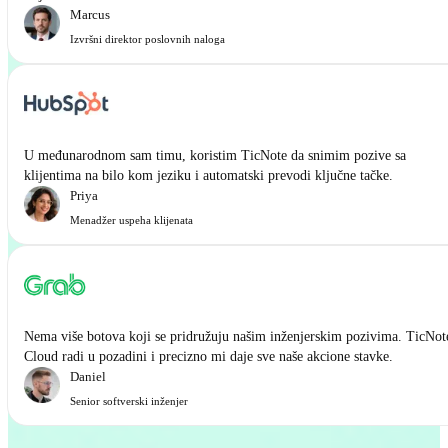
Marcus
Izvršni direktor poslovnih naloga
U međunarodnom sam timu, koristim TicNote da snimim pozive sa
klijentima na bilo kom jeziku i automatski prevodi ključne tačke.
Priya
Menadžer uspeha klijenata
Nema više botova koji se pridružuju našim inženjerskim pozivima. TicNot
Cloud radi u pozadini i precizno mi daje sve naše akcione stavke.
Daniel
Senior softverski inženjer