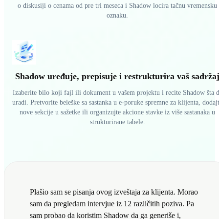
o diskusiji o cenama od pre tri meseca i Shadow locira tačnu vremensku
oznaku.
Shadow uređuje, prepisuje i restrukturira vaš sadrža
Izaberite bilo koji fajl ili dokument u vašem projektu i recite Shadow šta 
uradi. Pretvorite beleške sa sastanka u e-poruke spremne za klijenta, dodaj
nove sekcije u sažetke ili organizujte akcione stavke iz više sastanaka u
strukturirane tabele.
Plašio sam se pisanja ovog izveštaja za klijenta. Morao
sam da pregledam intervjue iz 12 različitih poziva. Pa
sam probao da koristim Shadow da ga generiše i,