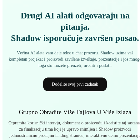
Drugi AI alati odgovaraju na
pitanja.
Shadow isporučuje završen posao.
Većina AI alata vam daje tekst u chat prozoru. Shadow uzima vaš
kompletan projekat i proizvodi završene izveštaje, prezentacije i još mnog
toga što možete preuzeti, urediti i poslati.
Dodelite svoj prvi zadatak
Grupno Obradite Više Fajlova U Više Izlaza
Otpremite korisnički intervju, dokument o proizvodu i koristite taj sastana
za finalizaciju tima koji je upravo snimljen i Shadow proizvodi
jednoostraničnu prodajnu landing stranicu, interaktivnu demo prezentacij