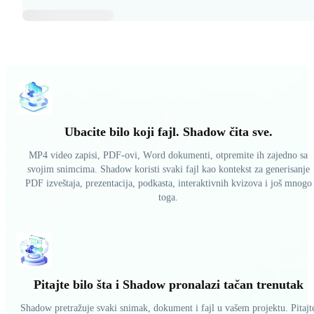
Ubacite bilo koji fajl. Shadow čita sve.
MP4 video zapisi, PDF-ovi, Word dokumenti, otpremite ih zajedno sa
svojim snimcima. Shadow koristi svaki fajl kao kontekst za generisanje
PDF izveštaja, prezentacija, podkasta, interaktivnih kvizova i još mnogo
toga.
Pitajte bilo šta i Shadow pronalazi tačan trenutak
Shadow pretražuje svaki snimak, dokument i fajl u vašem projektu. Pitajt