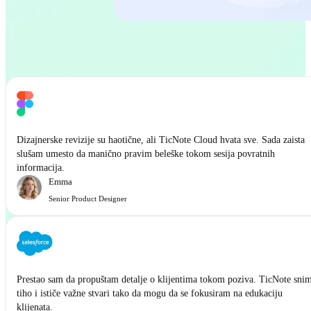
Dizajnerske revizije su haotične, ali TicNote Cloud hvata sve. Sada zaista
slušam umesto da manično pravim beleške tokom sesija povratnih
informacija.
Emma
Senior Product Designer
Prestao sam da propuštam detalje o klijentima tokom poziva. TicNote sni
tiho i ističe važne stvari tako da mogu da se fokusiram na edukaciju
klijenata.