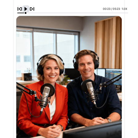
00:23
/
05:23
1.0X