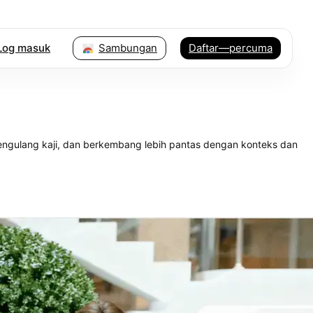
Log masuk
Sambungan
Daftar—percuma
engulang kaji, dan berkembang lebih pantas dengan konteks dan