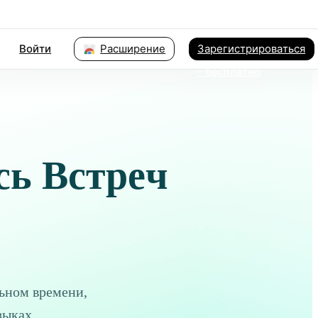
Войти
Расширение
Зарегистрироваться
- бесплатно
ь Встреч
льном времени,
зыках