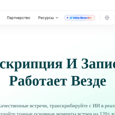
Партнерство
Ресурсы
скрипция И Запис
Работает Везде
ачественные встречи, транскрибируйте с ИИ в реа
лучайте точные основные моменты встреч на 120+ я