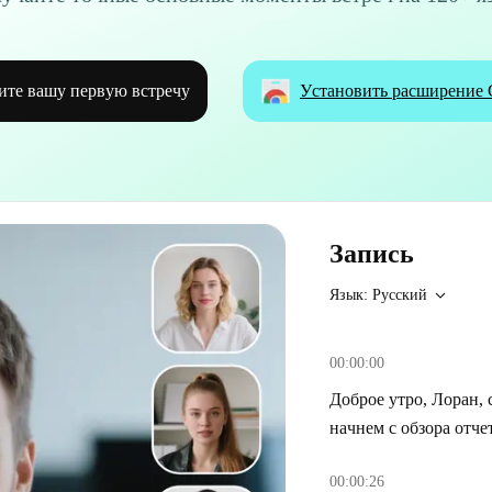
ите вашу первую встречу
Установить расширение 
Запись
Язык: Русский
00:00:00
Доброе утро, Лоран, 
начнем с обзора отче
00:00:26