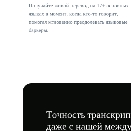
Получайте живой перевод на 17+ основных
языках в момент, когда кто-то говорит,
помогая мгновенно преодолевать языковые
барьеры.
Точность транскрип
даже с нашей межд