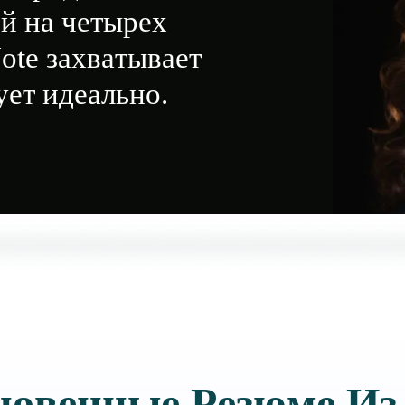
й на четырех
ote захватывает
ует идеально.
новенные Резюме Из