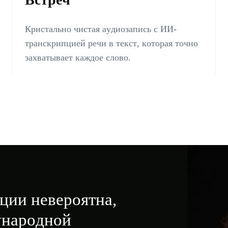
Кристально чистая аудиозапись с ИИ-
транскрипцией речи в текст, которая точно
захватывает каждое слово.
ции невероятна,
ународной