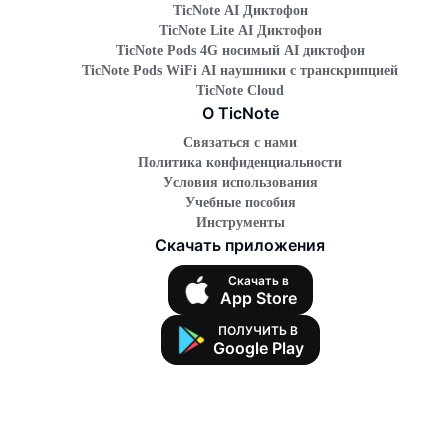
TicNote AI Диктофон
TicNote Lite AI Диктофон
TicNote Pods 4G носимый AI диктофон
TicNote Pods WiFi AI наушники с транскрипцией
TicNote Cloud
О TicNote
Связаться с нами
Политика конфиденциальности
Условия использования
Учебные пособия
Инструменты
Скачать приложения
Скачать в
App Store
ПОЛУЧИТЬ В
Google Play