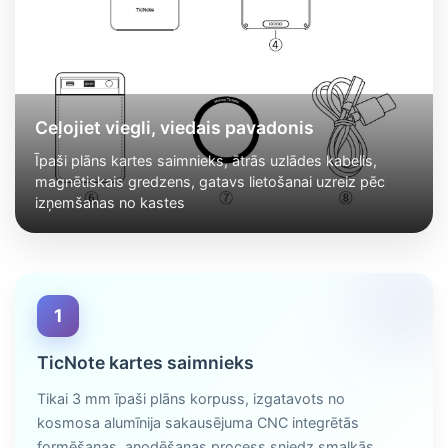
Ceļojiet viegli, viedais pavadonis
Īpaši plāns kartes saimnieks, ātrās uzlādes kabelis,
magnētiskais gredzens, gatavs lietošanai uzreiz pēc
izņemšanas no kastes
1
TicNote kartes saimnieks
Tikai 3 mm īpaši plāns korpuss, izgatavots no
kosmosa alumīnija sakausējuma CNC integrētās
formēšanas, anodēšanas process sniedz smalkās