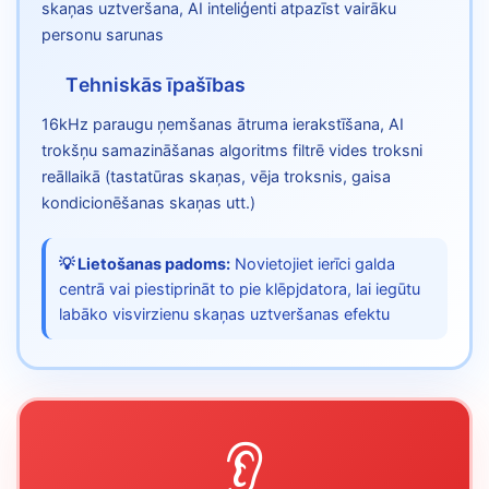
skaņas uztveršana, AI inteliģenti atpazīst vairāku
personu sarunas
Tehniskās īpašības
16kHz paraugu ņemšanas ātruma ierakstīšana, AI
trokšņu samazināšanas algoritms filtrē vides troksni
reāllaikā (tastatūras skaņas, vēja troksnis, gaisa
kondicionēšanas skaņas utt.)
💡 Lietošanas padoms:
Novietojiet ierīci galda
centrā vai piestiprināt to pie klēpjdatora, lai iegūtu
labāko visvirzienu skaņas uztveršanas efektu
👂