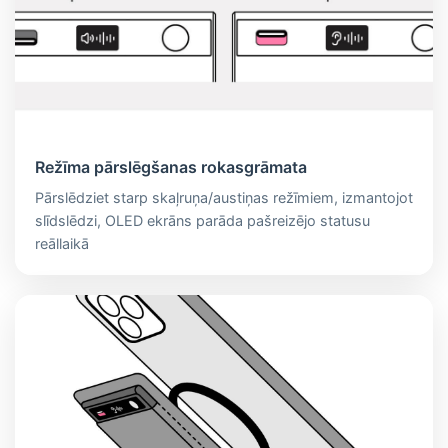
Režīma pārslēgšanas rokasgrāmata
Pārslēdziet starp skaļruņa/austiņas režīmiem, izmantojot
slīdslēdzi, OLED ekrāns parāda pašreizējo statusu
reāllaikā