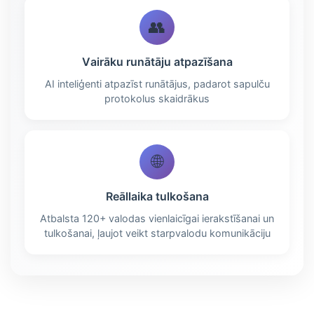
👥
Vairāku runātāju atpazīšana
AI inteliģenti atpazīst runātājus, padarot sapulču
protokolus skaidrākus
🌐
Reāllaika tulkošana
Atbalsta 120+ valodas vienlaicīgai ierakstīšanai un
tulkošanai, ļaujot veikt starpvalodu komunikāciju