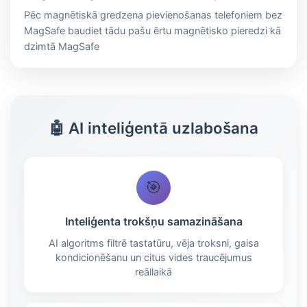
Pēc magnētiskā gredzena pievienošanas telefoniem bez
MagSafe baudiet tādu pašu ērtu magnētisko pieredzi kā
dzimtā MagSafe
🤖 AI inteliģentā uzlabošana
🎯
Inteliģenta trokšņu samazināšana
AI algoritms filtrē tastatūru, vēja troksni, gaisa
kondicionēšanu un citus vides traucējumus
reāllaikā