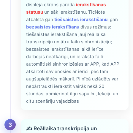
displeja ekrāns parāda
ierakstīšanas
statusu
un sāk ierakstīšanu. TicNote
atbalsta gan
tiešsaistes ierakstīšanu
, gan
bezsaistes ierakstīšanu
divus režīmus:
tiešsaistes ierakstīšana ļauj reāllaika
transkripciju un ātru failu sinhronizāciju;
bezsaistes ierakstīšanas laikā ierīce
darbojas neatkarīgi, un ieraksta faili
automātiski sinhronizēsies ar APP, kad APP
atkārtoti savienosies ar ierīci, pēc tam
augšupielādēs mākonī. Pilnībā uzlādēts var
nepārtraukti ierakstīt vairāk nekā 20
stundas, apmierinot ilgu sapulču, lekciju un
citu scenāriju vajadzības
3
✍️
Reāllaika transkripcija un