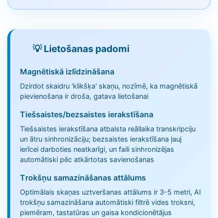
💡 Lietošanas padomi
Magnētiskā izlīdzināšana
Dzirdot skaidru 'klikšķa' skaņu, nozīmē, ka magnētiskā
pievienošana ir droša, gatava lietošanai
Tiešsaistes/bezsaistes ierakstīšana
Tiešsaistes ierakstīšana atbalsta reāllaika transkripciju
un ātru sinhronizāciju; bezsaistes ierakstīšana ļauj
ierīcei darboties neatkarīgi, un faili sinhronizējas
automātiski pēc atkārtotas savienošanas
Trokšņu samazināšanas attālums
Optimālais skaņas uztveršanas attālums ir 3-5 metri, AI
trokšņu samazināšana automātiski filtrē vides troksni,
piemēram, tastatūras un gaisa kondicionētājus