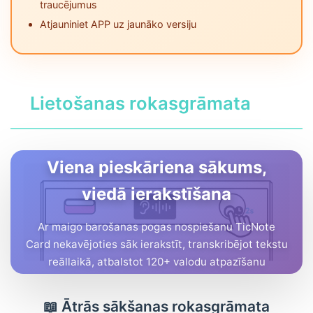
traucējumus
Atjauniniet APP uz jaunāko versiju
Lietošanas rokasgrāmata
Viena pieskāriena sākums,
viedā ierakstīšana
Ar maigo barošanas pogas nospiešanu TicNote
Card nekavējoties sāk ierakstīt, transkribējot tekstu
reāllaikā, atbalstot 120+ valodu atpazīšanu
📖 Ātrās sākšanas rokasgrāmata