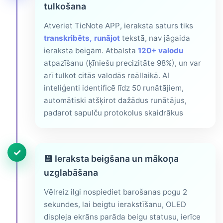
tulkošana
Atveriet TicNote APP, ieraksta saturs tiks
transkribēts, runājot
tekstā, nav jāgaida
ieraksta beigām. Atbalsta
120+ valodu
atpazīšanu (ķīniešu precizitāte 98%), un var
arī tulkot citās valodās reāllaikā. AI
inteliģenti identificē līdz 50 runātājiem,
automātiski atšķirot dažādus runātājus,
padarot sapulču protokolus skaidrākus
✓
💾
Ieraksta beigšana un mākoņa
uzglabāšana
Vēlreiz ilgi nospiediet barošanas pogu 2
sekundes, lai beigtu ierakstīšanu, OLED
displeja ekrāns parāda beigu statusu, ierīce