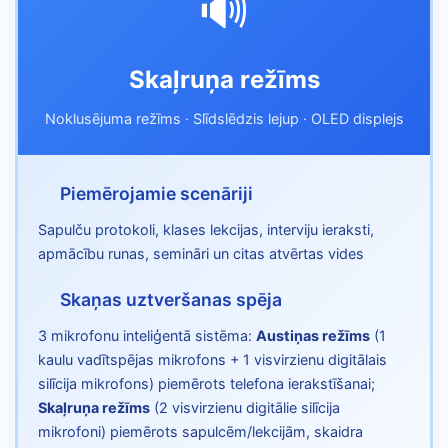
🔊
Skaļruņa režīms
Noklusējuma režīms · Slīdslēdzis lejup · OLED displejs
Piemērojamie scenāriji
Sapulču protokoli, klases lekcijas, interviju ieraksti,
apmācību runas, semināri un citas atvērtas vides
Skaņas uztveršanas spēja
3 mikrofonu inteliģentā sistēma:
Austiņas režīms
(1
kaulu vadītspējas mikrofons + 1 visvirzienu digitālais
silīcija mikrofons) piemērots telefona ierakstīšanai;
Skaļruņa režīms
(2 visvirzienu digitālie silīcija
mikrofoni) piemērots sapulcēm/lekcijām, skaidra