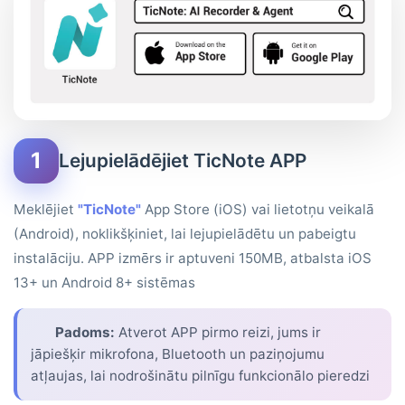
1
Lejupielādējiet TicNote APP
Meklējiet
"TicNote"
App Store (iOS) vai lietotņu veikalā
(Android), noklikšķiniet, lai lejupielādētu un pabeigtu
instalāciju. APP izmērs ir aptuveni 150MB, atbalsta iOS
13+ un Android 8+ sistēmas
Padoms:
Atverot APP pirmo reizi, jums ir
jāpiešķir mikrofona, Bluetooth un paziņojumu
atļaujas, lai nodrošinātu pilnīgu funkcionālo pieredzi