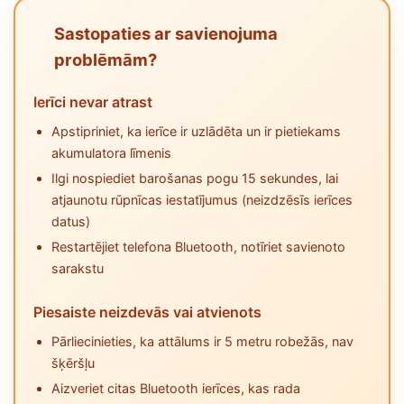
Sastopaties ar savienojuma
problēmām?
Ierīci nevar atrast
Apstipriniet, ka ierīce ir uzlādēta un ir pietiekams
akumulatora līmenis
Ilgi nospiediet barošanas pogu 15 sekundes, lai
atjaunotu rūpnīcas iestatījumus (neizdzēsīs ierīces
datus)
Restartējiet telefona Bluetooth, notīriet savienoto
sarakstu
Piesaiste neizdevās vai atvienots
Pārliecinieties, ka attālums ir 5 metru robežās, nav
šķēršļu
Aizveriet citas Bluetooth ierīces, kas rada