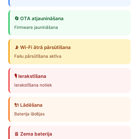
🔄
OTA atjaunināšana
Firmware jaunināšana
📡
Wi-Fi ātrā pārsūtīšana
Failu pārsūtīšana aktīva
🎙️
Ierakstīšana
Ierakstīšana notiek
🔌
Lādēšana
Baterija lādējas
🪫
Zema baterija