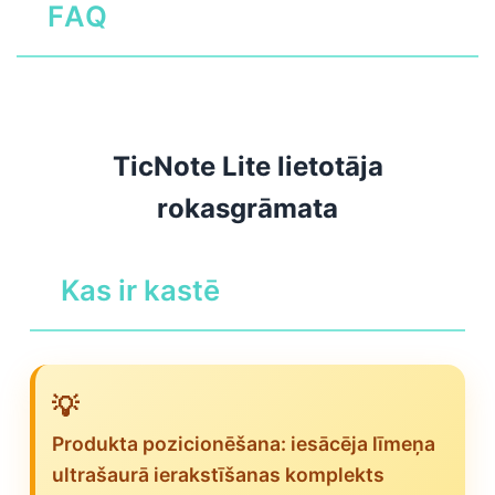
FAQ
TicNote Lite lietotāja
rokasgrāmata
Kas ir kastē
💡
Produkta pozicionēšana: iesācēja līmeņa
ultrašaurā ierakstīšanas komplekts