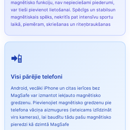
magnētisko funkciju, nav nepieciešami piederumi,
var tieši pievienot lietošanai. Spēcīgs un stabilsun
magnētiskais spēks, nekritīs pat intensīvu sportu
laikā, piemēram, skriešanas un riteņbraukšanas
📲
Visi pārējie telefoni
Android, vecāki iPhone un citas ierīces bez
MagSafe var izmantot iekļauto magnētisko
gredzenu. Pievienojiet magnētisko gredzenu pie
telefona vāciņa aizmugures (ieteicams izlīdzināt
virs kameras), lai baudītu tādu pašu magnētisko
pieredzi kā dzimtā MagSafe