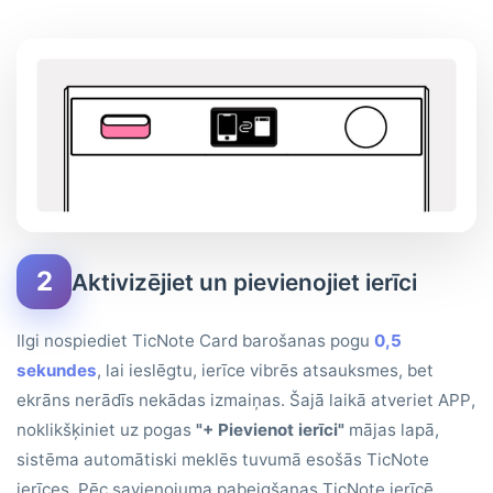
2
Aktivizējiet un pievienojiet ierīci
Ilgi nospiediet TicNote Card barošanas pogu
0,5
sekundes
, lai ieslēgtu, ierīce vibrēs atsauksmes, bet
ekrāns nerādīs nekādas izmaiņas. Šajā laikā atveriet APP,
noklikšķiniet uz pogas
"+ Pievienot ierīci"
mājas lapā,
sistēma automātiski meklēs tuvumā esošās TicNote
ierīces. Pēc savienojuma pabeigšanas TicNote ierīcē