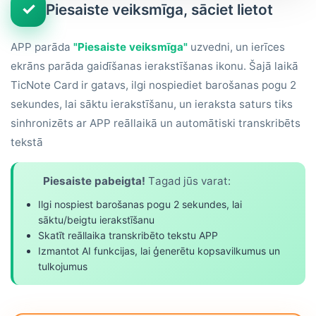
✓
Piesaiste veiksmīga, sāciet lietot
APP parāda
"Piesaiste veiksmīga"
uzvedni, un ierīces
ekrāns parāda gaidīšanas ierakstīšanas ikonu. Šajā laikā
TicNote Card ir gatavs, ilgi nospiediet barošanas pogu 2
sekundes, lai sāktu ierakstīšanu, un ieraksta saturs tiks
sinhronizēts ar APP reāllaikā un automātiski transkribēts
tekstā
Piesaiste pabeigta!
Tagad jūs varat:
Ilgi nospiest barošanas pogu 2 sekundes, lai
sāktu/beigtu ierakstīšanu
Skatīt reāllaika transkribēto tekstu APP
Izmantot AI funkcijas, lai ģenerētu kopsavilkumus un
tulkojumus