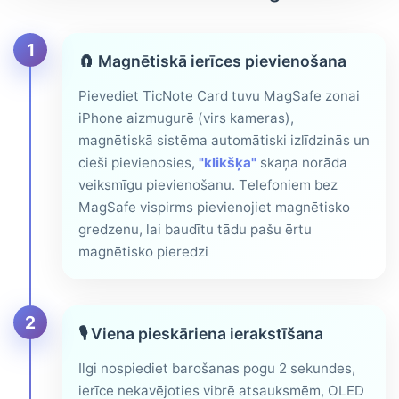
1
🧲
Magnētiskā ierīces pievienošana
Pievediet TicNote Card tuvu MagSafe zonai
iPhone aizmugurē (virs kameras),
magnētiskā sistēma automātiski izlīdzinās un
cieši pievienosies,
"klikšķa"
skaņa norāda
veiksmīgu pievienošanu. Telefoniem bez
MagSafe vispirms pievienojiet magnētisko
gredzenu, lai baudītu tādu pašu ērtu
magnētisko pieredzi
2
🎙️
Viena pieskāriena ierakstīšana
Ilgi nospiediet barošanas pogu 2 sekundes,
ierīce nekavējoties vibrē atsauksmēm, OLED