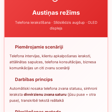
Austiņas režīms
Telefona ierakstīšana · Slīdslēdzis augšup · OLED
displejs
Piemērojamie scenāriji
Telefona intervijas, klientu apkalpošanas ieraksti,
attālinātas sapulces, telefona konsultācijas, biznesa
komunikācijas un citi zvanu scenāriji
Darbības princips
Automātiski nosaka telefona zvana statusu, sinhroni
ieraksta
divvirzienu zvana saturu
(jūsu puse + otra
puse), transkribē tekstā reāllaikā
Pārslēgšanas metode