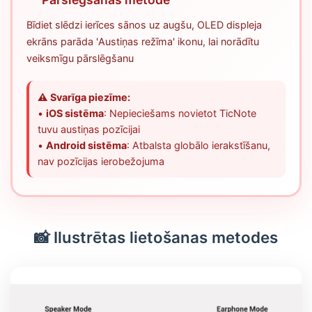
Bīdiet slēdzi ierīces sānos uz augšu, OLED displeja
ekrāns parāda 'Austiņas režīma' ikonu, lai norādītu
veiksmīgu pārslēgšanu
⚠️ Svarīga piezīme:
•
iOS sistēma
: Nepieciešams novietot TicNote
tuvu austiņas pozīcijai
•
Android sistēma
: Atbalsta globālo ierakstīšanu,
nav pozīcijas ierobežojuma
📸 Ilustrētas lietošanas metodes