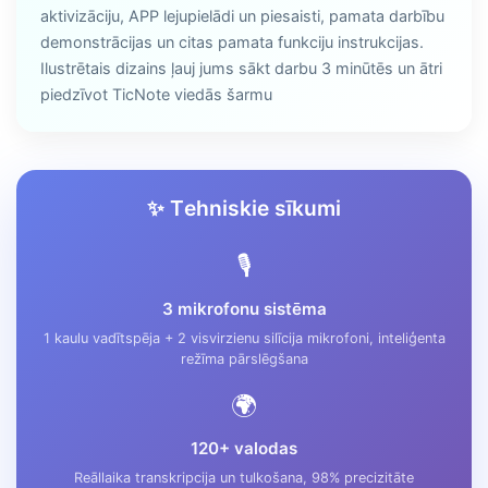
aktivizāciju, APP lejupielādi un piesaisti, pamata darbību
demonstrācijas un citas pamata funkciju instrukcijas.
Ilustrētais dizains ļauj jums sākt darbu 3 minūtēs un ātri
piedzīvot TicNote viedās šarmu
✨ Tehniskie sīkumi
🎙️
3 mikrofonu sistēma
1 kaulu vadītspēja + 2 visvirzienu silīcija mikrofoni, inteliģenta
režīma pārslēgšana
🌍
120+ valodas
Reāllaika transkripcija un tulkošana, 98% precizitāte