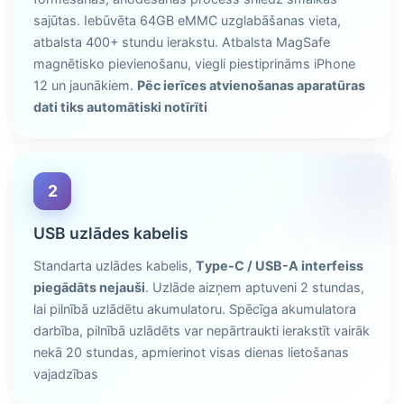
sajūtas. Iebūvēta 64GB eMMC uzglabāšanas vieta,
atbalsta 400+ stundu ierakstu. Atbalsta MagSafe
magnētisko pievienošanu, viegli piestiprināms iPhone
12 un jaunākiem.
Pēc ierīces atvienošanas aparatūras
dati tiks automātiski notīrīti
2
USB uzlādes kabelis
Standarta uzlādes kabelis,
Type-C / USB-A interfeiss
piegādāts nejauši
. Uzlāde aizņem aptuveni 2 stundas,
lai pilnībā uzlādētu akumulatoru. Spēcīga akumulatora
darbība, pilnībā uzlādēts var nepārtraukti ierakstīt vairāk
nekā 20 stundas, apmierinot visas dienas lietošanas
vajadzības