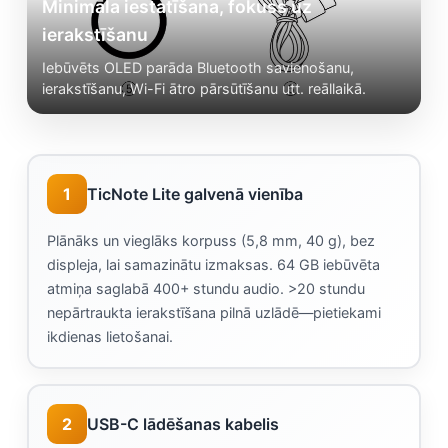
Minimāla iestatīšana, fokuss uz
ierakstīšanu
Iebūvēts OLED parāda Bluetooth savienošanu,
ierakstīšanu, Wi-Fi ātro pārsūtīšanu utt. reāllaikā.
1
TicNote Lite galvenā vienība
Plānāks un vieglāks korpuss (5,8 mm, 40 g), bez
displeja, lai samazinātu izmaksas. 64 GB iebūvēta
atmiņa saglabā 400+ stundu audio. >20 stundu
nepārtraukta ierakstīšana pilnā uzlādē—pietiekami
ikdienas lietošanai.
2
USB-C lādēšanas kabelis