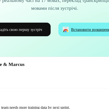
у реальному часі на 17 мовах, переклад транскрипці
мовами після зустрічі.
адіть свою першу зустріч
Встановити розширен
ie & Marcus
team needs more training data by next sprint.