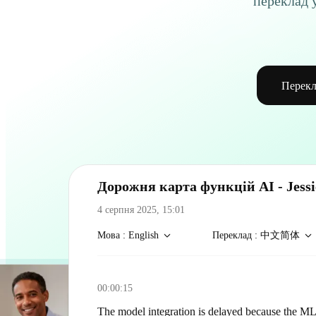
переклад 
Перекл
Дорожня карта функцій AI - Jess
4 серпня 2025, 15:01
Мова
: English
Переклад
:
中文简体
00:00:15
The model integration is delayed because the ML 