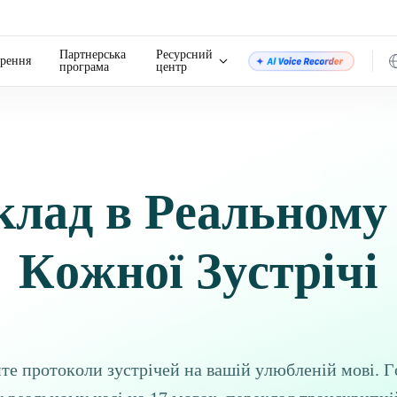
Партнерська
Ресурсний
рення
програма
центр
клад в Реальному 
Кожної Зустрічі
е протоколи зустрічей на вашій улюбленій мові. 