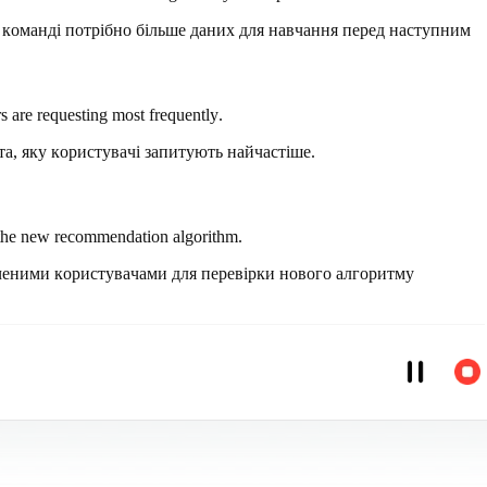
L команді потрібно більше даних для навчання перед наступним
rs are requesting most frequently.
та, яку користувачі запитують найчастіше.
te the new recommendation algorithm.
дченими користувачами для перевірки нового алгоритму