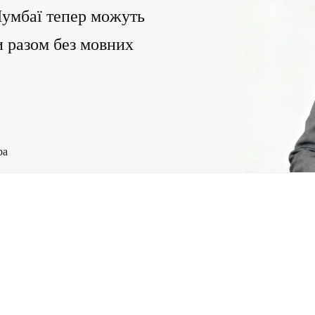
Мумбаї тепер можуть
и разом без мовних
ра