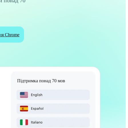
й понад 70
ня Chrome
Підтримка понад 70 мов