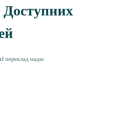
я Доступних
ей
AI переклад надає