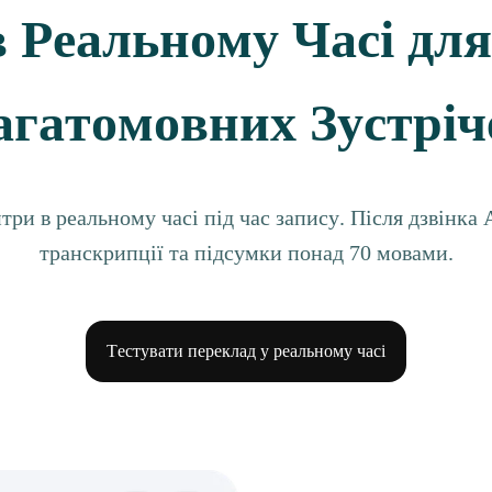
 Реальному Часі дл
агатомовних Зустріч
ри в реальному часі під час запису. Після дзвінка 
транскрипції та підсумки понад 70 мовами.
Тестувати переклад у реальному часі