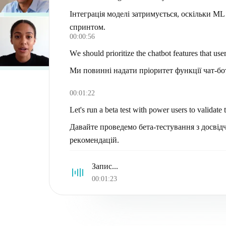
Інтеграція моделі затримується, оскільки M
спринтом.
00:00:56
We should prioritize the chatbot features that use
Ми повинні надати пріоритет функції чат-бо
00:01:22
Let's run a beta test with power users to valida
Давайте проведемо бета-тестування з досві
рекомендацій.
Запис...
00:01:23