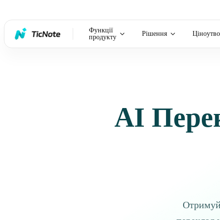
Функції
Рішення
Ціноутво
продукту
AI Пере
Отримуйт