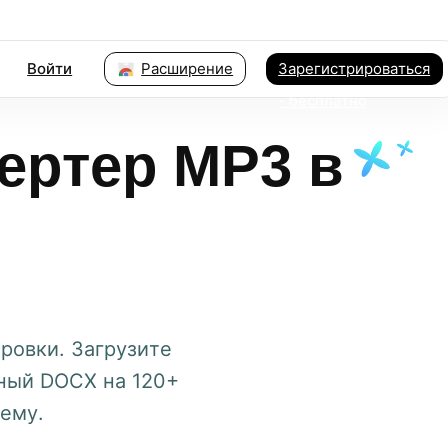
Войти
Расширение
Зарегистрироваться
- бесплатно
ертер MP3 в
ровки. Загрузите
нный DOCX на 120+
тему.