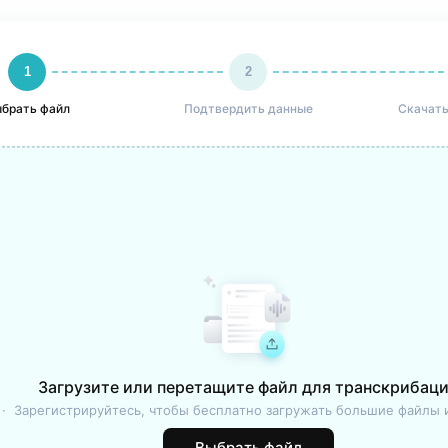
1
2
брать файл
Подтвердить данные
Скачать
Загрузите или перетащите файл для транскрибац
 ·  Зарегистрируйтесь, чтобы бесплатно загружать большие файлы
Выбрать файл