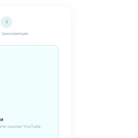
3
 транскрипцию
ии
 или ссылки YouTube.